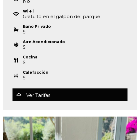
No
Wi-Fi
Gratuito en el galpon del parque
Baño Privado
Si
Aire Acondicionado
Si
Cocina
Si
Calefacción
Si
Ver Tarifas