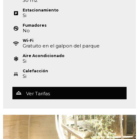
30
m
2
Estacionamiento
Si
Fumadores
No
Wi-Fi
Gratuito en el galpon del parque
Aire Acondicionado
Si
Calefacción
Si
Ver Tarifas